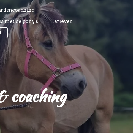
ardencoaching
s met de pony's
Tarieven
t
 & coaching