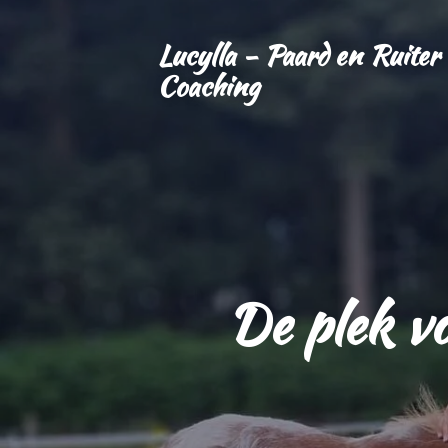
Ga
Lucylla - Paard en Ruiter 
direct
naar
Coaching
de
hoofdinhoud
De plek vo