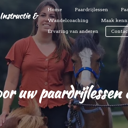
Home
Paardrijlessen
Pa
Instructie &
Wandelcoaching
Maak kenni
Ervaring van anderen
Contac
or uw paardrijlessen